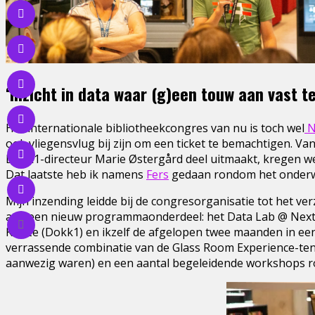
‘Inzicht in data waar (g)een touw aan vast t
Hét internationale bibliotheekcongres van nu is toch wel
N
ook vliegensvlug bij zijn om een ticket te bemachtigen. 
Dokk1-directeur Marie Østergård deel uitmaakt, kregen we
Dat laatste heb ik namens
Fers
gedaan rondom het onder
Mijn inzending leidde bij de congresorganisatie tot het 
aan een nieuw programmaonderdeel: het Data Lab @ Next Li
Kunze (Dokk1) en ikzelf de afgelopen twee maanden in een
verrassende combinatie van de Glass Room Experience-ten
aanwezig waren) en een aantal begeleidende workshops r