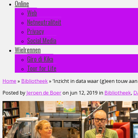
Online
Web
Netneutraliteit
Privacy
Social Media
Wielrennen
Giro di Kika
Tour for Life
Home
»
Bibliotheek
»
‘Inzicht in data waar (g)een touw aan 
Posted by
Jeroen de Boer
on jun 12, 2019 in
Bibliotheek
,
D