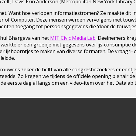
kzelf, Davis Erin Anderson (Metropolitan New York Library C
net. Want hoe verlopen informatiestromen? Ze maakte dit in
ter of Computer. Deze mensen werden vervolgens met touwtj
nten toegang tot persoonsgegevens die ‘door de touwtjes’
hul Bhargava van het
MIT Civic Media Lab
. Deelnemers kre
o werkte er een groepje met gegevens over ijs-consumptie d
r ijshoorntjes te maken van diverse formaten. De vraag ‘Ho
leidde.
trouwens zeker de helft van alle congresbezoekers er eentj
eedde. Zo kregen we tijdens de officiële opening plenair d
k de eerste dag al langs om een video-item over het Datalab 