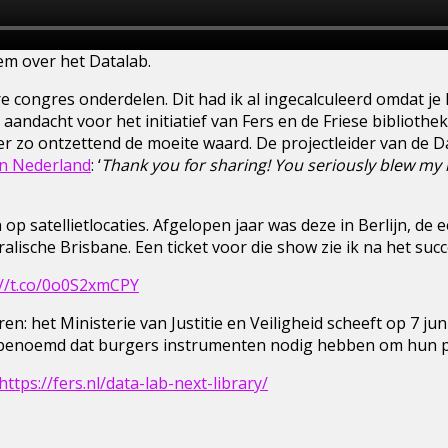
em over het Datalab.
e congres onderdelen. Dit had ik al ingecalculeerd omdat je h
ndacht voor het initiatief van Fers en de Friese bibliothe
 zo ontzettend de moeite waard. De projectleider van de Dat
an Nederland
: ‘
Thank you for sharing! You seriously blew my m
 op satellietlocaties. Afgelopen jaar was deze in Berlijn, de e
alische Brisbane. Een ticket voor die show zie ik na het succ
://t.co/0o0S2xmCPY
en: het Ministerie van Justitie en Veiligheid scheeft op 7 jun
e benoemd dat burgers instrumenten nodig hebben om hun p
https://fers.nl/data-lab-next-library/