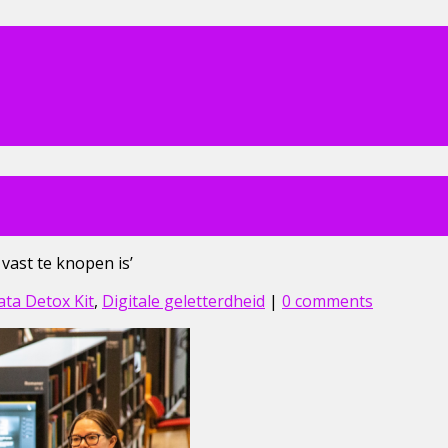
vast te knopen is’
ata Detox Kit
,
Digitale geletterdheid
|
0 comments