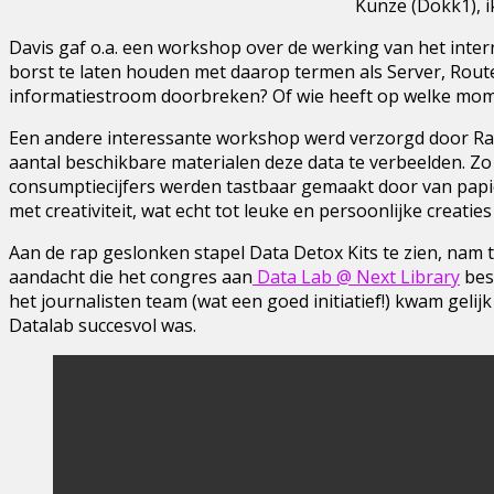
Kunze (Dokk1), i
Davis gaf o.a. een workshop over de werking van het inter
borst te laten houden met daarop termen als Server, Rou
informatiestroom doorbreken? Of wie heeft op welke mome
Een andere interessante workshop werd verzorgd door Ra
aantal beschikbare materialen deze data te verbeelden. Z
consumptiecijfers werden tastbaar gemaakt door van papie
met creativiteit, wat echt tot leuke en persoonlijke creaties 
Aan de rap geslonken stapel Data Detox Kits te zien, nam 
aandacht die het congres aan
Data Lab @ Next Library
best
het journalisten team (wat een goed initiatief!) kwam gelij
Datalab succesvol was.