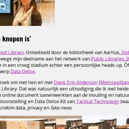
e knopen is’
ext Library
. Ontwikkeld door de bibliotheek van Aarhus,
Do
Vanwege mijn deelname aan het netwerk van
Public Libraries 
 in een vroeg stadium echter een persoonlijke heads-up. Óf
werp
Data Detox
.
verzoek om met hen en met
Davis Erin Anderson
(
Metropolitan
brary. Dat was natuurlijk een uitnodiging die ik met beid
 online document samenwerkten aan de invulling en natuurli
toonstelling en Data Detox Kit van
Tactical Technology
(waa
ondom data, privacy en
fake news
.