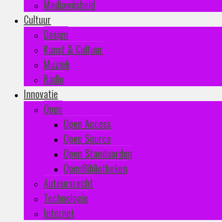
Mediawijsheid
Cultuur
Design
Kunst & Cultuur
Muziek
Radio
Innovatie
Open
Open Access
Open Source
Open Standaarden
OpenBibliotheken
Auteursrecht
Technologie
Internet