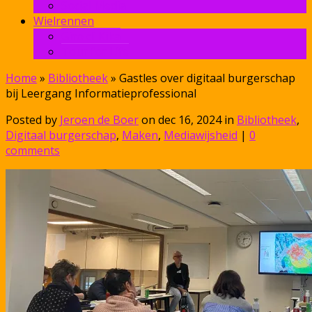
Social Media
Wielrennen
Giro di Kika
Tour for Life
Home
»
Bibliotheek
»
Gastles over digitaal burgerschap
bij Leergang Informatieprofessional
Posted by
Jeroen de Boer
on dec 16, 2024 in
Bibliotheek
,
Digitaal burgerschap
,
Maken
,
Mediawijsheid
|
0
comments