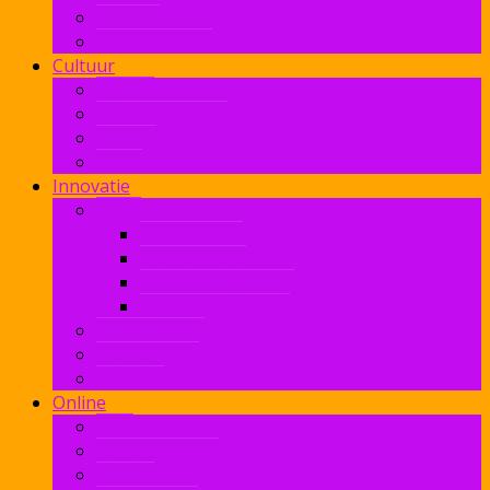
Boeken
Mediawijsheid
Cultuur
Design
Kunst & Cultuur
Muziek
Radio
Innovatie
Open
Open Access
Open Source
Open Standaarden
OpenBibliotheken
Auteursrecht
Technologie
Internet
Online
Web
Netneutraliteit
Privacy