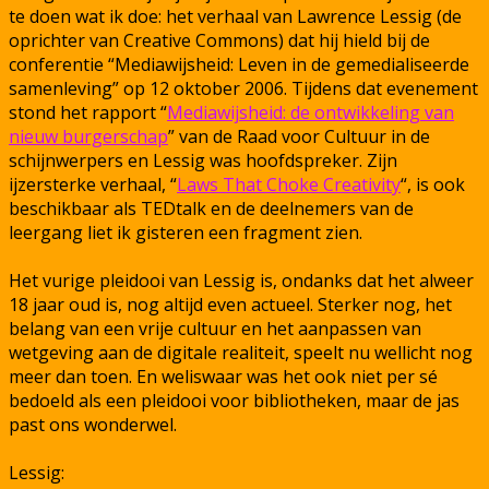
te doen wat ik doe: het verhaal van
Lawrence Lessig (de
oprichter van Creative Commons) dat hij hield bij de
conferentie “Mediawijsheid: Leven in de gemedialiseerde
samenleving” op 12 oktober 2006. Tijdens dat evenement
stond het rapport “
Mediawijsheid: de ontwikkeling van
nieuw burgerschap
” van de Raad voor Cultuur in de
schijnwerpers en Lessig was hoofdspreker. Zijn
ijzersterke verhaal, “
Laws That Choke Creativity
“, is ook
beschikbaar als TEDtalk en de deelnemers van de
leergang liet ik gisteren een fragment zien.
Het vurige pleidooi van Lessig is, ondanks dat het alweer
18 jaar oud is, nog altijd even actueel. Sterker nog, het
belang van een vrije cultuur en het aanpassen van
wetgeving aan de digitale realiteit, speelt nu wellicht nog
meer dan toen. En weliswaar was het ook niet per sé
bedoeld als een pleidooi voor bibliotheken, maar de jas
past ons wonderwel.
Lessig: