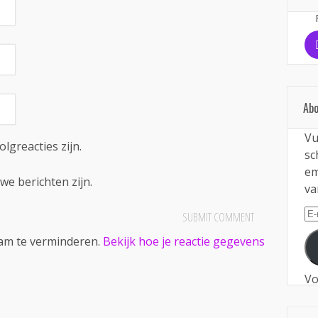
Abo
Vu
olgreacties zijn.
sc
em
we berichten zijn.
va
E-
ma
pam te verminderen.
Bekijk hoe je reactie gegevens
Vo