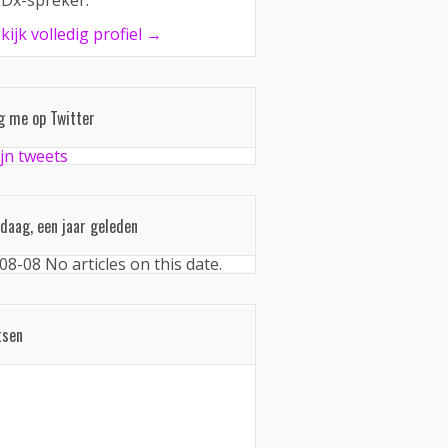
Dx-spreker.
kijk volledig profiel →
g me op Twitter
jn tweets
daag, een jaar geleden
08-08
No articles on this date.
tsen