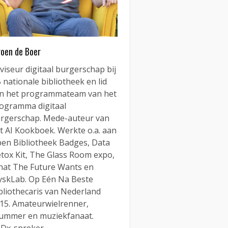
roen de Boer
viseur digitaal burgerschap bij
 nationale bibliotheek en lid
n het programmateam van het
ogramma digitaal
rgerschap. Mede-auteur van
t AI Kookboek. Werkte o.a. aan
en Bibliotheek Badges, Data
tox Kit, The Glass Room expo,
at The Future Wants en
yskLab. Op Eén Na Beste
bliothecaris van Nederland
15. Amateurwielrenner,
ummer en muziekfanaat.