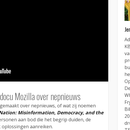
Je
Ad
KB
va
pr
bu
he
Op
De
 docu Mozilla over nepnieuws
Wh
Fr
m gemaakt over nepnieuws, of wat zij noemen
Bi
Nation: Misinformation, Democracy, and the
20
rsonen aan bod die het begrip duiden, de
dr
 oplossingen aanreiken.