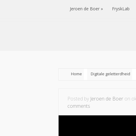
Jeroen de Boer
FryskLab
Jeroen de Boer
FryskLab
Home
Digitale geletterdheid
Posted by
Jeroen de Boer
on ok
comments