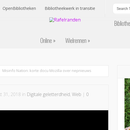
OpenBibliotheken
Bibliotheekwerk in transitie
Biblioth
OpenBibliotheken
Bibliotheekwerk in transitie
Online
Wielrennen
Biblioth
Online
Wielrennen
Misinfo Nation: korte docu Mozilla over nepnieuws
t 31, 2018 in
Digitale geletterdheid
,
Web
|
0