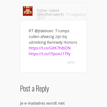
Esther Valent
(@esthervalent)
19 augustus
2017
RT @jtdeboer: Trumps
zullen afwezig zijn bij
uitreiking Kennedy Honors
https://t.co/GltK7hlbDN
https://t.co/l7poxU17Xy
REPLY
Post a Reply
Je e-mailadres wordt niet