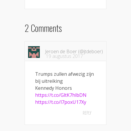
2 Comments
Jeroen de Boer (@jtdeboer)
19 augustus 2017
Trumps zullen afwezig zijn
bij uitreiking
Kennedy Honors
https://t.co/GltK7hlbDN
https://t.co/l7poxU17Xy
REPLY