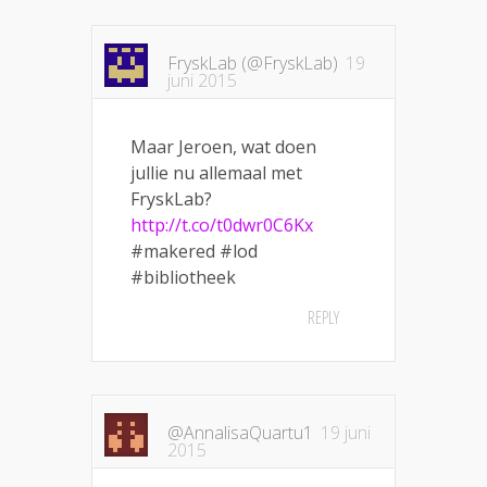
FryskLab (@FryskLab)
19
juni 2015
Maar Jeroen, wat doen
jullie nu allemaal met
FryskLab?
http://t.co/t0dwr0C6Kx
#makered #lod
#bibliotheek
REPLY
@AnnalisaQuartu1
19 juni
2015