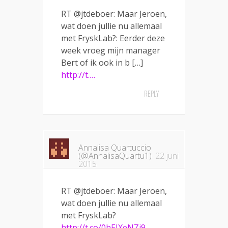
RT @jtdeboer: Maar Jeroen,
wat doen jullie nu allemaal
met FryskLab?: Eerder deze
week vroeg mijn manager
Bert of ik ook in b […]
http://t.…
REPLY
Annalisa Quartuccio
(@AnnalisaQuartu1)
22 juni
2015
RT @jtdeboer: Maar Jeroen,
wat doen jullie nu allemaal
met FryskLab?
http://t.co/0hEIXeNZj9