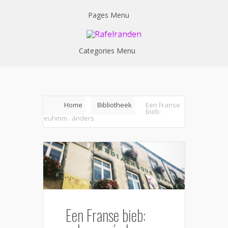
Pages Menu
Categories Menu
Home
Bibliotheek
Een Franse
bieb:
euhmm.. ánders
Een Franse bieb: