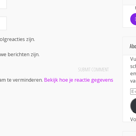
olgreacties zijn.
Abo
we berichten zijn.
Vu
sc
em
pam te verminderen.
Bekijk hoe je reactie gegevens
va
E-
ma
Vo