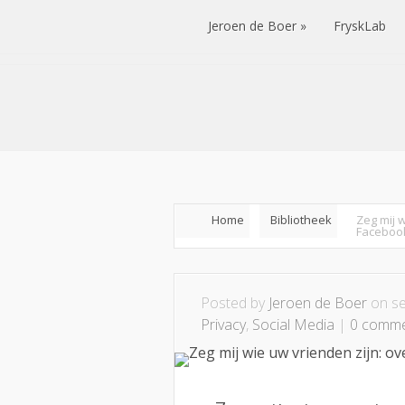
Jeroen de Boer
FryskLab
Jeroen de Boer
FryskLab
Home
Bibliotheek
Zeg mij 
Faceboo
Posted by
Jeroen de Boer
on se
Privacy
,
Social Media
|
0 comm