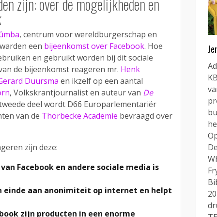
en zijn: over de mogelijkheden en
k
ûmba
, centrum voor wereldburgerschap en
euwarden een
bijeenkomst over Facebook
. Hoe
Je
bruiken en gebruikt worden bij dit sociale
Ad
 van de bijeenkomst reageren mr.
Henk
KB
Gerard Duursma
en ikzelf op een aantal
va
orn
, Volkskrantjournalist en auteur van
De
pr
t tweede deel wordt D66 Europarlementariër
bu
nten van de
Thorbecke Academie
bevraagd over
he
Op
geren zijn deze:
De
Wh
d van Facebook en andere sociale media is
Fr
Bi
 einde aan anonimiteit op internet en helpt
20
dr
ebook zijn producten in een enorme