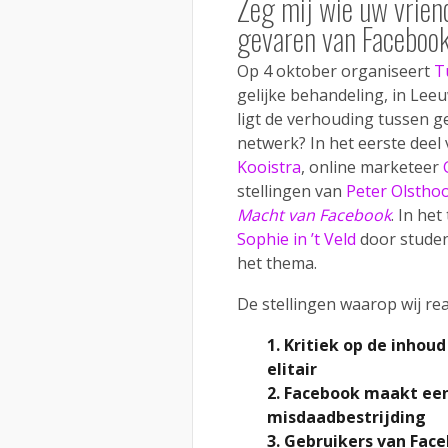
Zeg mij wie uw vriend
gevaren van Faceboo
Op 4 oktober organiseert
T
gelijke behandeling, in Le
ligt de verhouding tussen ge
netwerk? In het eerste deel
Kooistra
, online marketeer
stellingen van
Peter Olstho
Macht van Facebook
. In he
Sophie in ’t Veld
door stude
het thema.
De stellingen waarop wij rea
1. Kritiek op de inhou
elitair
2. Facebook maakt een
misdaadbestrijding
3. Gebruikers van Fac