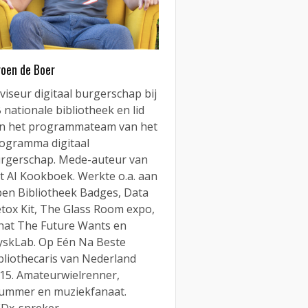
roen de Boer
viseur digitaal burgerschap bij
 nationale bibliotheek en lid
n het programmateam van het
ogramma digitaal
rgerschap. Mede-auteur van
t AI Kookboek. Werkte o.a. aan
en Bibliotheek Badges, Data
tox Kit, The Glass Room expo,
at The Future Wants en
yskLab. Op Eén Na Beste
bliothecaris van Nederland
15. Amateurwielrenner,
ummer en muziekfanaat.