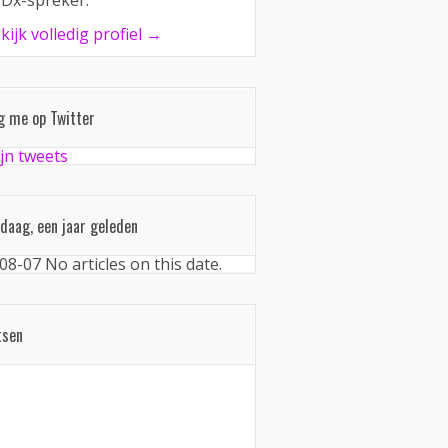
Dx-spreker.
kijk volledig profiel →
g me op Twitter
jn tweets
daag, een jaar geleden
08-07
No articles on this date.
tsen