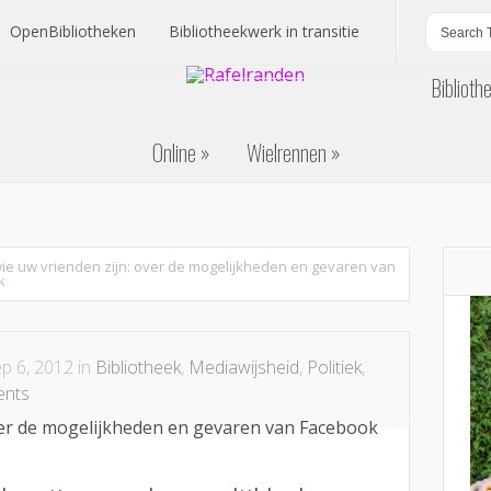
OpenBibliotheken
Bibliotheekwerk in transitie
Biblioth
OpenBibliotheken
Bibliotheekwerk in transitie
Online
Wielrennen
Biblioth
Online
Wielrennen
wie uw vrienden zijn: over de mogelijkheden en gevaren van
k
p 6, 2012 in
Bibliotheek
,
Mediawijsheid
,
Politiek
,
ents