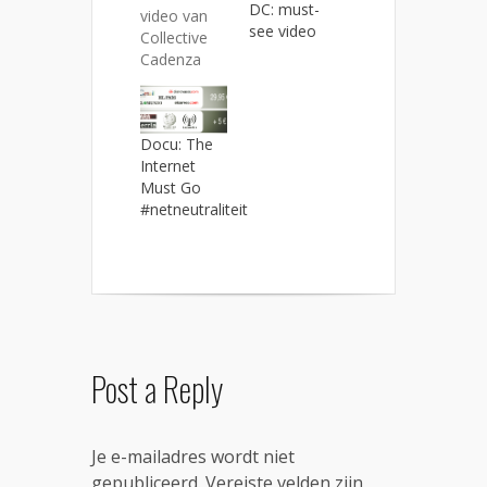
DC: must-
video van
see video
Collective
Cadenza
een
absolute
must-see!
Docu: The
Aan de
Internet
hand van
Must Go
Louis
#netneutraliteit
Armstrong's
What A
Wonderful
World
wordt in in
zestien
genres
(beginnend
Post a Reply
bij
Gregoriaans
en
eindigend
Je e-mailadres wordt niet
met
gepubliceerd.
Vereiste velden zijn