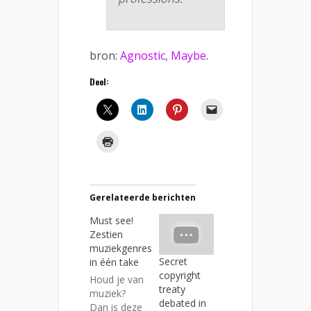
bron:
Agnostic, Maybe
.
Deel:
Gerelateerde berichten
Must see!
Zestien
muziekgenres
Secret
in één take
copyright
Houd je van
treaty
muziek?
debated in
Dan is deze