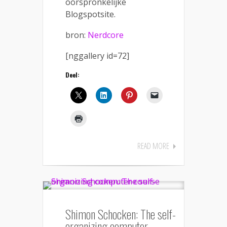
oorspronkelijke
Blogspotsite.
bron:
Nerdcore
[nggallery id=72]
Deel:
READ MORE
Shimon Schocken: The self-
organizing computer