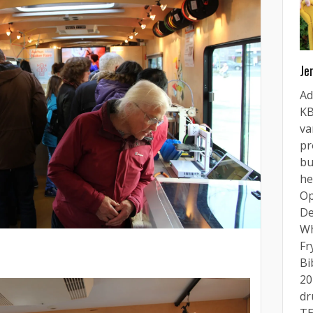
Je
Ad
KB
va
pr
bu
he
Op
De
Wh
Fr
Bi
20
dr