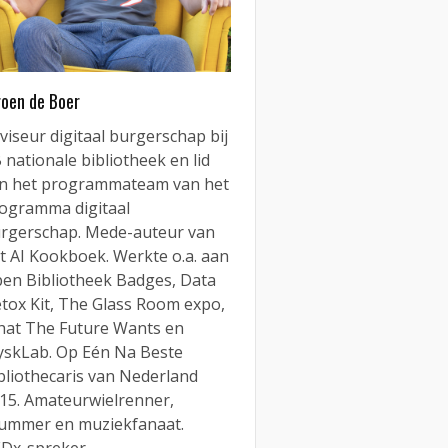
roen de Boer
viseur digitaal burgerschap bij
 nationale bibliotheek en lid
n het programmateam van het
ogramma digitaal
rgerschap. Mede-auteur van
t AI Kookboek. Werkte o.a. aan
en Bibliotheek Badges, Data
tox Kit, The Glass Room expo,
at The Future Wants en
yskLab. Op Eén Na Beste
bliothecaris van Nederland
15. Amateurwielrenner,
ummer en muziekfanaat.