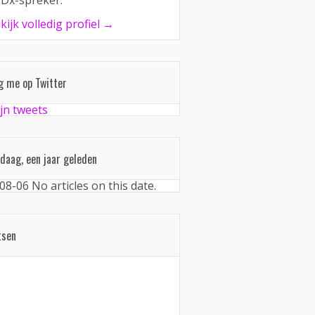
Dx-spreker.
kijk volledig profiel →
g me op Twitter
jn tweets
daag, een jaar geleden
08-06
No articles on this date.
tsen