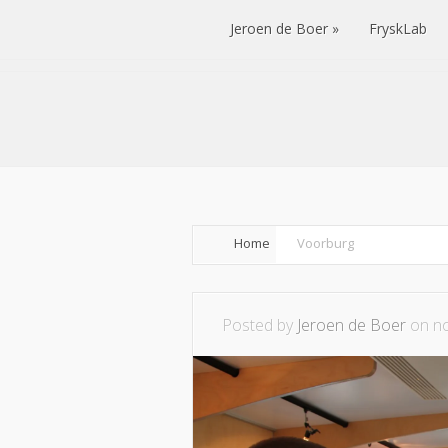
Jeroen de Boer
FryskLab
Jeroen de Boer
FryskLab
Home
Voorburg
Posted by
Jeroen de Boer
on no