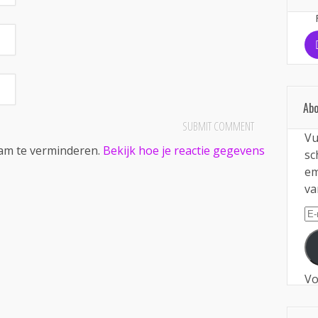
Abo
Vu
pam te verminderen.
Bekijk hoe je reactie gegevens
sc
em
va
E-
ma
Vo