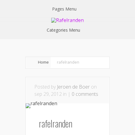
Pages Menu
Categories Menu
Home
rafelranden
Posted by
Jeroen de Boer
on
sep 29, 2012 in |
0 comments
rafelranden