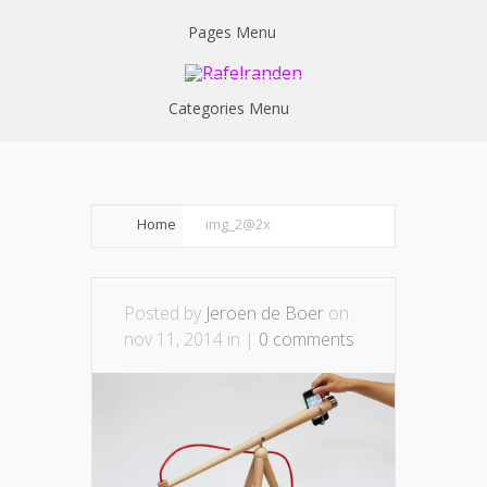
Pages Menu
Categories Menu
Home
img_2@2x
Posted by
Jeroen de Boer
on
nov 11, 2014 in |
0 comments