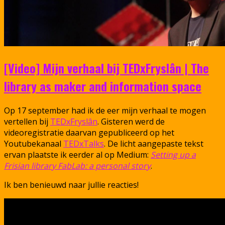
[Video] Mijn verhaal bij TEDxFryslân | The
library as maker and information space
Op 17 september had ik de eer mijn verhaal te mogen
vertellen bij
TEDxFryslân
. Gisteren werd de
videoregistratie daarvan gepubliceerd op het
Youtubekanaal
TEDxTalks
. De licht aangepaste tekst
ervan plaatste ik eerder al op Medium:
Setting up a
Frisian library FabLab: a personal story
.
Ik ben benieuwd naar jullie reacties!