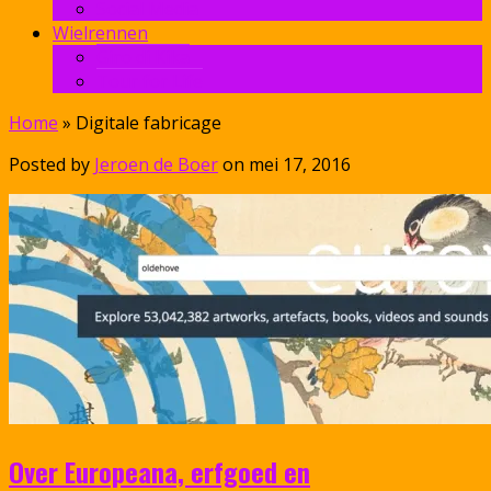
Social Media
Wielrennen
Giro di Kika
Tour for Life
Home
»
Digitale fabricage
Posted by
Jeroen de Boer
on mei 17, 2016
Over Europeana, erfgoed en