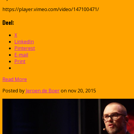
https://player.vimeo.com/video/147100471/
Deel:
X
LinkedIn
Pinterest
E-mail
Print
Read More
Posted by
Jeroen de Boer
on nov 20, 2015