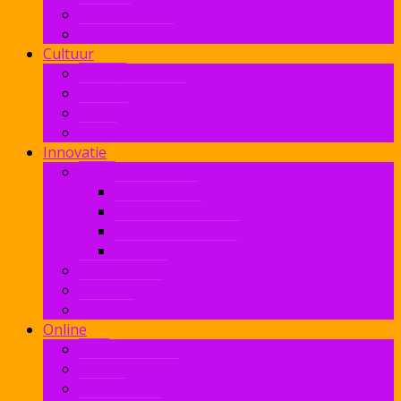
Boeken
Mediawijsheid
Cultuur
Design
Kunst & Cultuur
Muziek
Radio
Innovatie
Open
Open Access
Open Source
Open Standaarden
OpenBibliotheken
Auteursrecht
Technologie
Internet
Online
Web
Netneutraliteit
Privacy