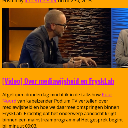
Posted by
Jeroen de Boer
on nov 30, 2015
[Video] Over mediawijsheid en FryskLab
Afgelopen donderdag mocht ik in de talkshow
Puur
Noord
van kabelzender Podium TV vertellen over
mediawijsheid en hoe we daarmee omspringen binnen
FryskLab. Prachtig dat het onderwerp aandacht krijgt
binnen een mainstreamprogramma! Het gesprek begint
bij minuut 09:03.