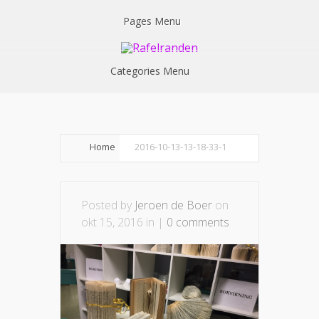
Pages Menu
Categories Menu
Home
2016-10-13-13-18-33-1
Posted by
Jeroen de Boer
on
okt 15, 2016 in |
0 comments