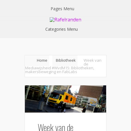
Pages Menu
Categories Menu
Home
Bibliotheek
Week van
de
Mediawijsheid #WvdM15: Bibliotheken,
makersbeweging en FabLabs
Week van de