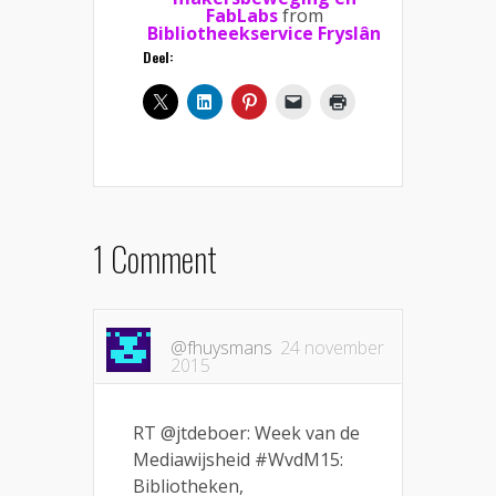
FabLabs
from
Bibliotheekservice Fryslân
Deel:
1 Comment
@fhuysmans
24 november
2015
RT @jtdeboer: Week van de
Mediawijsheid #WvdM15:
Bibliotheken,