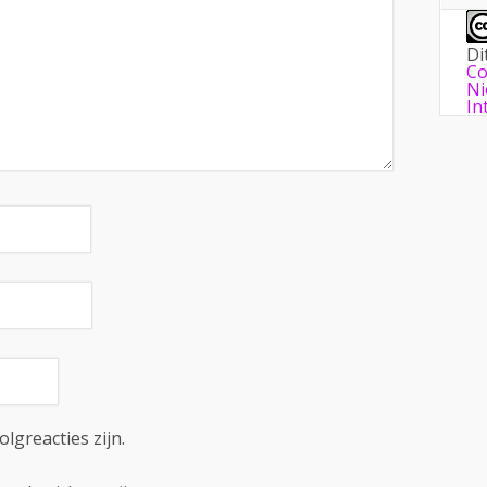
Di
Co
Ni
In
olgreacties zijn.