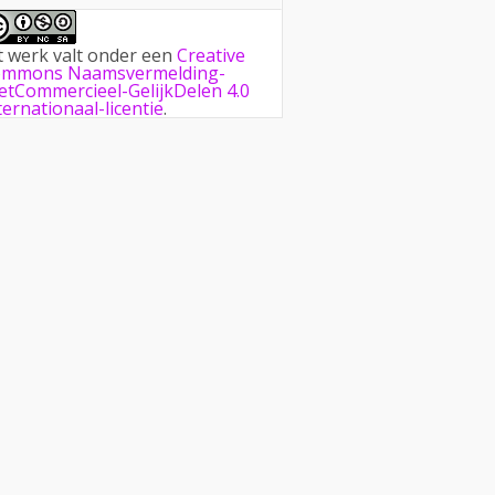
t werk valt onder een
Creative
mmons Naamsvermelding-
etCommercieel-GelijkDelen 4.0
ternationaal-licentie
.