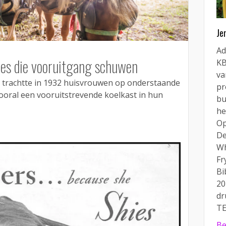
Je
Ad
es die vooruitgang schuwen
KB
va
x trachtte in 1932 huisvrouwen op onderstaande
pr
vooral een vooruitstrevende koelkast in hun
bu
he
Op
De
Wh
Fr
Bi
20
dr
TE
Be