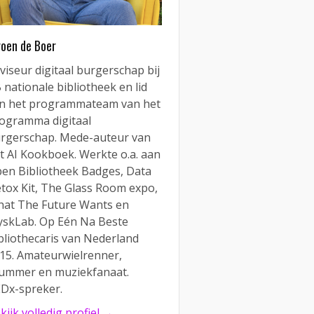
roen de Boer
viseur digitaal burgerschap bij
 nationale bibliotheek en lid
n het programmateam van het
ogramma digitaal
rgerschap. Mede-auteur van
t AI Kookboek. Werkte o.a. aan
en Bibliotheek Badges, Data
tox Kit, The Glass Room expo,
at The Future Wants en
yskLab. Op Eén Na Beste
bliothecaris van Nederland
15. Amateurwielrenner,
ummer en muziekfanaat.
Dx-spreker.
kijk volledig profiel →