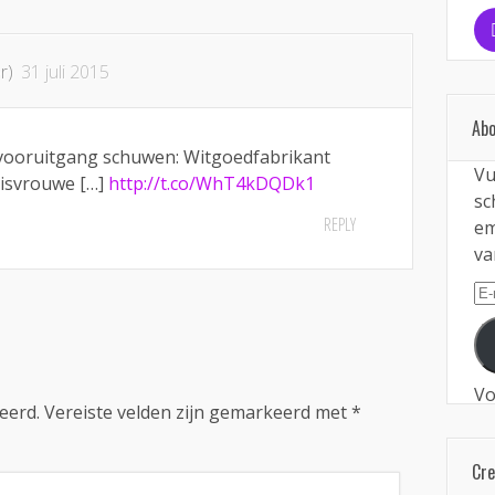
r)
31 juli 2015
Abo
vooruitgang schuwen: Witgoedfabrikant
Vu
uisvrouwe […]
http://t.co/WhT4kDQDk1
sc
REPLY
em
va
E-
ma
Vo
eerd.
Vereiste velden zijn gemarkeerd met
*
Cr