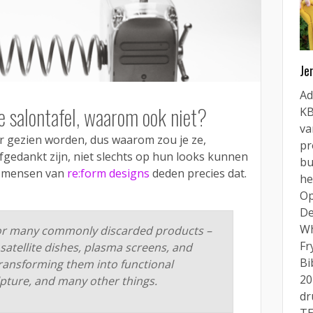
Je
Ad
e salontafel, waarom ook niet?
KB
va
 gezien worden, dus waarom zou je ze,
pr
gedankt zijn, niet slechts op hun looks kunnen
bu
e mensen van
re:form designs
deden precies dat.
he
Op
De
Wh
for many commonly discarded products –
Fr
satellite dishes, plasma screens, and
Bi
transforming them into functional
20
ulpture, and many other things.
dr