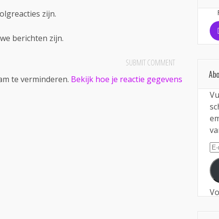
olgreacties zijn.
we berichten zijn.
Abo
pam te verminderen.
Bekijk hoe je reactie gegevens
Vu
sc
em
va
E-
ma
Vo