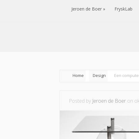
Jeroen de Boer
FryskLab
Jeroen de Boer
FryskLab
Home
Design
Een computer
Posted by
Jeroen de Boer
on ok