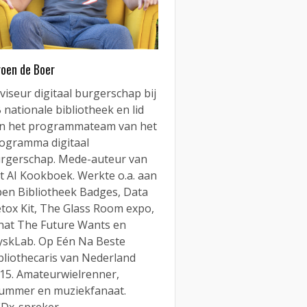
roen de Boer
viseur digitaal burgerschap bij
 nationale bibliotheek en lid
n het programmateam van het
ogramma digitaal
rgerschap. Mede-auteur van
t AI Kookboek. Werkte o.a. aan
en Bibliotheek Badges, Data
tox Kit, The Glass Room expo,
at The Future Wants en
yskLab. Op Eén Na Beste
bliothecaris van Nederland
15. Amateurwielrenner,
ummer en muziekfanaat.