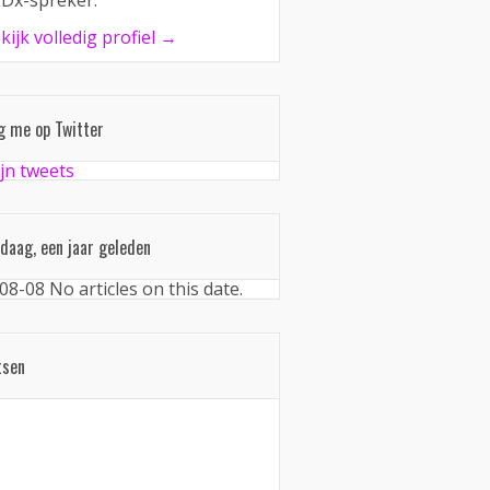
Dx-spreker.
kijk volledig profiel →
g me op Twitter
jn tweets
daag, een jaar geleden
08-08
No articles on this date.
tsen