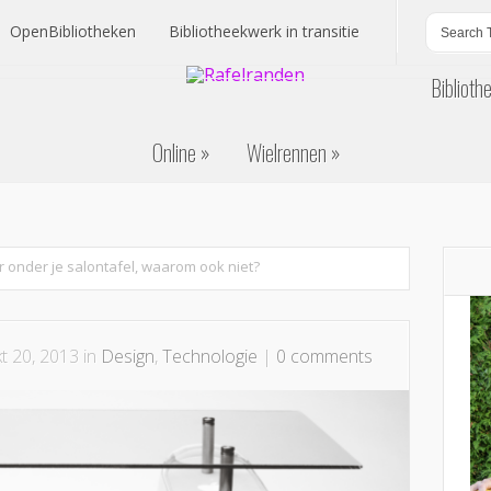
OpenBibliotheken
Bibliotheekwerk in transitie
Biblioth
OpenBibliotheken
Bibliotheekwerk in transitie
Online
Wielrennen
Biblioth
Online
Wielrennen
 onder je salontafel, waarom ook niet?
t 20, 2013 in
Design
,
Technologie
|
0 comments