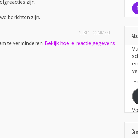
olgreacties zijn.
we berichten zijn.
Abo
pam te verminderen.
Bekijk hoe je reactie gegevens
Vu
sc
em
va
E-
ma
Vo
Cr