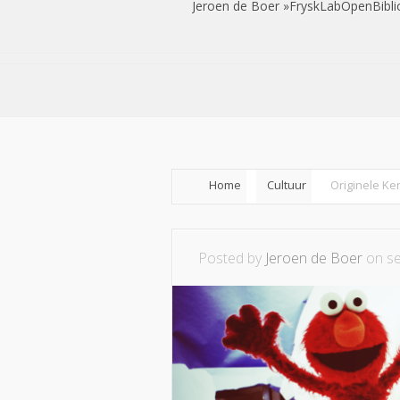
Jeroen de Boer
FryskLab
OpenBibli
Home
Cultuur
Originele Ke
Posted by
Jeroen de Boer
on se