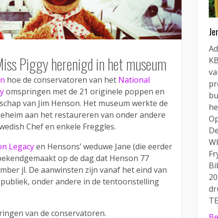
Je
Ad
Miss Piggy herenigd in het museum
KB
va
en
hoe de conservatoren van het
National
pr
y
omspringen met de 21 originele poppen en
bu
nschap van Jim Henson. Het museum werkte de
he
eheim aan het restaureren van onder andere
Op
Swedish Chef en enkele Freggles.
De
Wh
on Legacy
en Hensons’ weduwe Jane (die eerder
Fr
d bekendgemaakt op de dag dat Henson 77
Bi
mber jl. De aanwinsten zijn vanaf het eind van
20
t publiek, onder andere in de tentoonstelling
dr
TE
ringen van de conservatoren.
Be