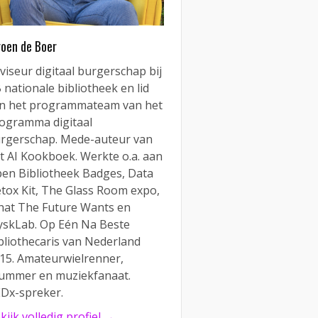
roen de Boer
viseur digitaal burgerschap bij
 nationale bibliotheek en lid
n het programmateam van het
ogramma digitaal
rgerschap. Mede-auteur van
t AI Kookboek. Werkte o.a. aan
en Bibliotheek Badges, Data
tox Kit, The Glass Room expo,
at The Future Wants en
yskLab. Op Eén Na Beste
bliothecaris van Nederland
15. Amateurwielrenner,
ummer en muziekfanaat.
Dx-spreker.
kijk volledig profiel →