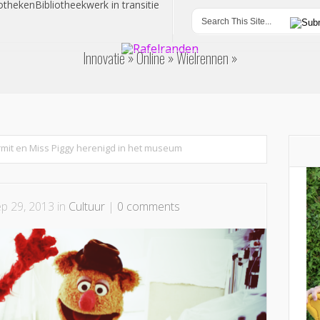
otheken
Bibliotheekwerk in transitie
Innovatie
Online
Wielrennen
rmit en Miss Piggy herenigd in het museum
p 29, 2013 in
Cultuur
|
0 comments