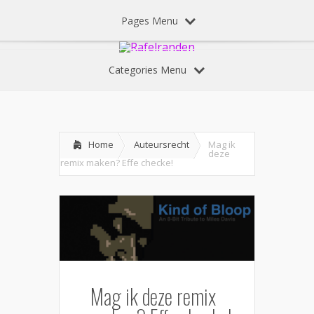
Pages Menu
Categories Menu
Home
Auteursrecht
Mag ik
deze
remix maken? Effe checke!
Mag ik deze remix