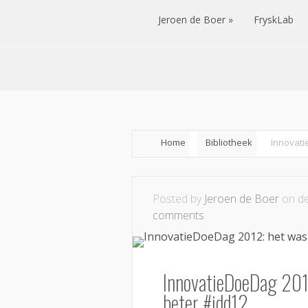
Jeroen de Boer
FryskLab
Jeroen de Boer
FryskLab
Home
Bibliotheek
Innovati
Posted by
Jeroen de Boer
on de
comments
InnovatieDoeDag 2012
beter #idd12