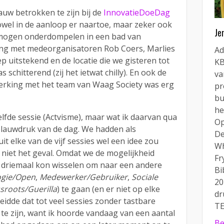
uw betrokken te zijn bij de
InnovatieDoeDag
wel in de aanloop er naartoe, maar zeker ook
Je
, mogen onderdompelen in een bad van
ing met medeorganisatoren Rob Coers, Marlies
Ad
ep uitstekend en de locatie die we gisteren tot
KB
schitterend (zij het ietwat chilly). En ook de
va
rking met het team van Waag Society was erg
pr
bu
he
zelfde sessie (Actvisme), maar wat ik daarvan qua
Op
lauwdruk van de dag. We hadden als
De
it elke van de vijf sessies wel een idee zou
Wh
 niet het geval. Omdat we de mogelijkheid
Fr
driemaal kon wisselen om naar een andere
Bi
ogie/Open
,
Medewerker/Gebruiker
,
Sociale
20
sroots/Guerilla
) te gaan (en er niet op elke
dr
eidde dat tot veel sessies zonder tastbare
TE
 te zijn, want ik hoorde vandaag van een aantal
Be