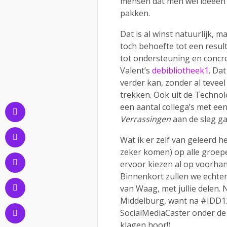
mensen dat men wel ideeën
pakken.
Dat is al winst natuurlijk, m
toch behoefte tot een resul
tot ondersteuning en concr
Valent’s
debibliotheek1
. Dat
verder kan, zonder al teveel
trekken. Ook uit de Technol
een aantal collega’s met e
Verrassingen
aan de slag ga
Wat ik er zelf van geleerd h
zeker komen) op alle groep
ervoor kiezen al op voorhan
Binnenkort zullen we echter 
van Waag, met jullie delen
Middelburg, want na #IDD1
SocialMediaCaster onder de 
klagen hoor!).