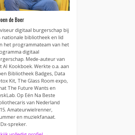
roen de Boer
viseur digitaal burgerschap bij
 nationale bibliotheek en lid
n het programmateam van het
ogramma digitaal
rgerschap. Mede-auteur van
t AI Kookboek. Werkte o.a. aan
en Bibliotheek Badges, Data
tox Kit, The Glass Room expo,
at The Future Wants en
yskLab. Op Eén Na Beste
bliothecaris van Nederland
15. Amateurwielrenner,
ummer en muziekfanaat.
Dx-spreker.
kijk volledig profiel →