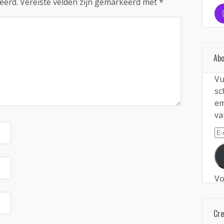
eerd.
Vereiste velden zijn gemarkeerd met
*
Abo
Vu
sc
em
va
E-
ma
Vo
Cr