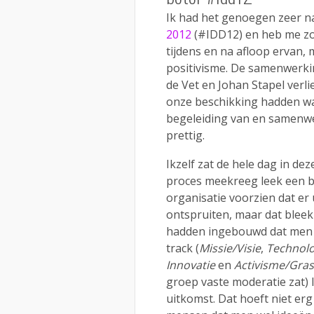
Ik had het genoegen zeer na
2012
(#IDD12) en heb me zo
tijdens en na afloop ervan
positivisme. De samenwerk
de Vet en Johan Stapel verli
onze beschikking hadden was 
begeleiding van en samenwe
prettig.
Ikzelf zat de hele dag in de
proces meekreeg leek een b
organisatie voorzien dat er u
ontspruiten, maar dat bleek
hadden ingebouwd dat men 
track (
Missie/Visie
,
Technol
Innovatie
en
Activisme/Gras
groep vaste moderatie zat) l
uitkomst. Dat hoeft niet erg