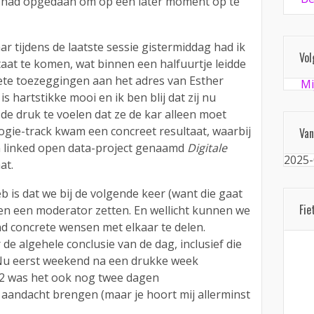
 had opgedaan om op een later moment op te
aar tijdens de laatste sessie gistermiddag had ik
Vol
taat te komen, wat binnen een halfuurtje leidde
ete toezeggingen aan het adres van Esther
Mi
 is hartstikke mooi en ik ben blij dat zij nu
 de druk te voelen dat ze de kar alleen moet
ogie-track kwam een concreet resultaat, waarbij
Van
en linked open data-project genaamd
Digitale
2025-
at.
eb is dat we bij de volgende keer (want die gaat
Fie
en een moderator zetten. En wellicht kunnen we
d concrete wensen met elkaar te delen.
de algehele conclusie van de dag, inclusief die
. Nu eerst weekend na een drukke week
2 was het ook nog twee dagen
aandacht brengen (maar je hoort mij allerminst