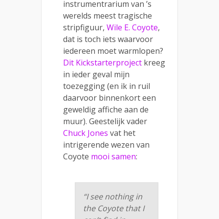
instrumentrarium van ’s
werelds meest tragische
stripfiguur,
Wile E. Coyote
,
dat is toch iets waarvoor
iedereen moet warmlopen?
Dit Kickstarterproject
kreeg
in ieder geval mijn
toezegging (en ik in ruil
daarvoor binnenkort een
geweldig affiche aan de
muur). Geestelijk vader
Chuck Jones
vat het
intrigerende wezen van
Coyote
mooi samen
:
“I see nothing in
the Coyote that I