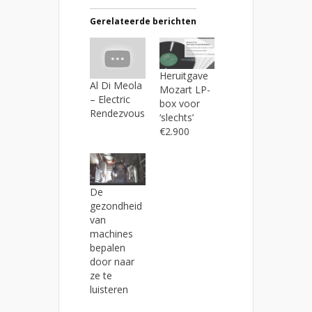
Gerelateerde berichten
Heruitgave
Al Di Meola
Mozart LP-
– Electric
box voor
Rendezvous
‘slechts’
€2.900
De
gezondheid
van
machines
bepalen
door naar
ze te
luisteren