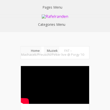
Pages Menu
Categories Menu
Home
Muziek
FAT –
Machacek/Preuschl/Pirker live @ Porgy ’10