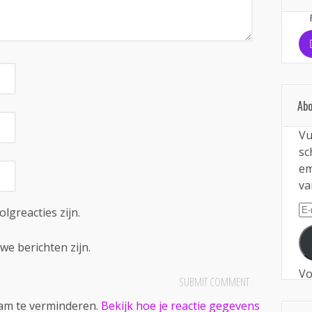
Abo
Vu
sc
em
va
E-
olgreacties zijn.
ma
we berichten zijn.
Vo
pam te verminderen.
Bekijk hoe je reactie gegevens