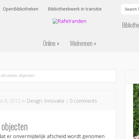
OpenBibliotheken
Bibliotheekwerk in transitie
Biblioth
OpenBibliotheken
Bibliotheekwerk in transitie
Online
Wielrennen
Biblioth
Online
Wielrennen
obsolete objecten
i 8, 2012 in
Design
,
Innovatie
|
0 comments
 objecten
at er onvermijdelijk afscheid wordt genomen