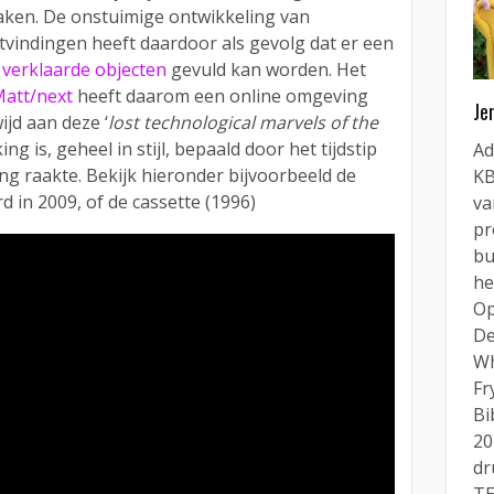
zaken. De onstuimige ontwikkeling van
tvindingen heeft daardoor als gevolg dat er een
verklaarde objecten
gevuld kan worden. Het
Matt/next
heeft daarom een online omgeving
Je
ijd aan deze ‘
lost technological marvels of the
ing is, geheel in stijl, bepaald door het tijdstip
Ad
g raakte. Bekijk hieronder bijvoorbeeld de
KB
d in 2009, of de cassette (1996)
va
pr
bu
he
Op
De
Wh
Fr
Bi
20
dr