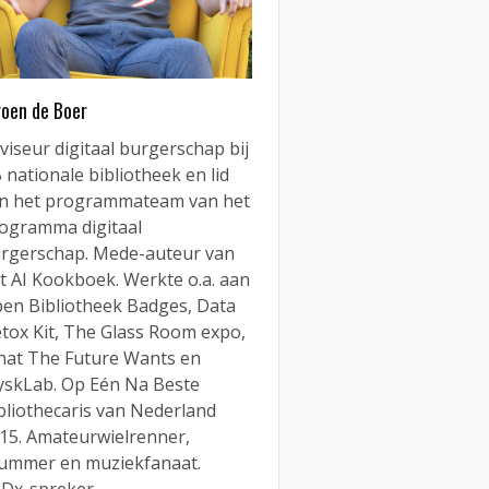
roen de Boer
viseur digitaal burgerschap bij
 nationale bibliotheek en lid
n het programmateam van het
ogramma digitaal
rgerschap. Mede-auteur van
t AI Kookboek. Werkte o.a. aan
en Bibliotheek Badges, Data
tox Kit, The Glass Room expo,
at The Future Wants en
yskLab. Op Eén Na Beste
bliothecaris van Nederland
15. Amateurwielrenner,
ummer en muziekfanaat.