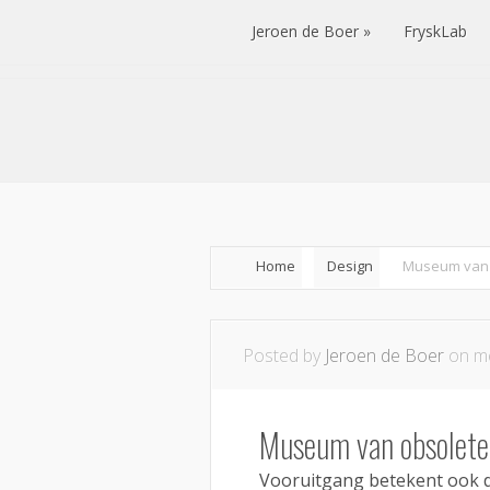
Jeroen de Boer
FryskLab
Jeroen de Boer
FryskLab
Home
Design
Museum van 
Posted by
Jeroen de Boer
on me
Museum van obsolete
Vooruitgang betekent ook d