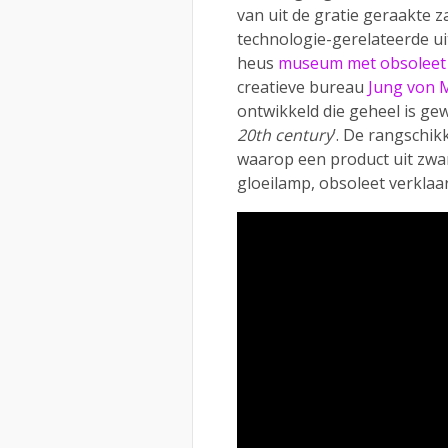
van uit de gratie geraakte 
technologie-gerelateerde ui
heus
museum met obsoleet 
creatieve bureau
Jung von 
ontwikkeld die geheel is gew
20th century
’. De rangschikk
waarop een product uit zwan
gloeilamp, obsoleet verklaar