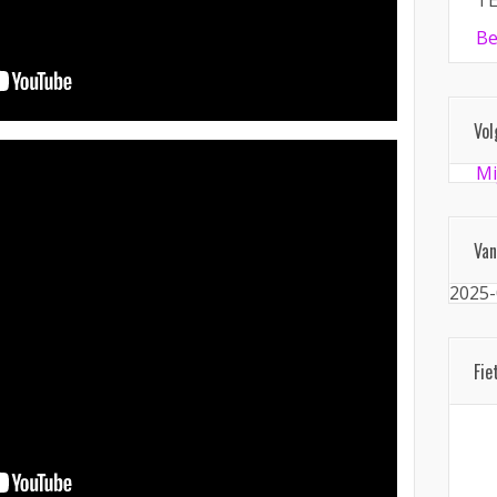
TE
Be
Vol
Mi
Van
2025-
Fie