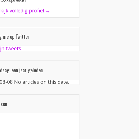
Dx-spreker.
kijk volledig profiel →
g me op Twitter
jn tweets
daag, een jaar geleden
08-08
No articles on this date.
tsen