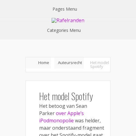
Pages Menu
Categories Menu
Home
Auteursrecht
Het model
Spotify
Het model Spotify
Het betoog van Sean
Parker
over Apple’s
iPodmonopolie
was helder,
maar onderstaand fragment
over het Spotify-model gaat