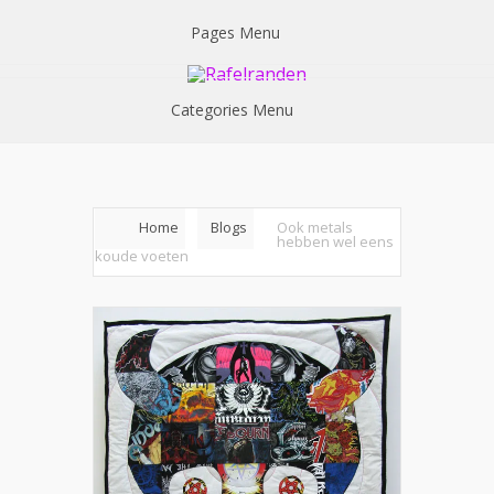
Pages Menu
Categories Menu
Home
Blogs
Ook metals
hebben wel eens
koude voeten