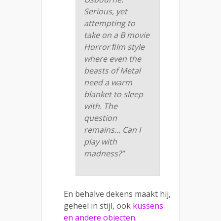
Serious, yet
attempting to
take on a B movie
Horror ﬁlm style
where even the
beasts of Metal
need a warm
blanket to sleep
with. The
question
remains… Can I
play with
madness?”
En behalve dekens maakt hij,
geheel in stijl, ook
kussens
en andere objecten
.