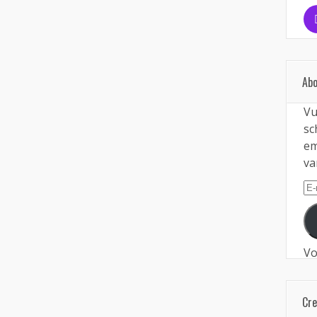
Abo
Vu
sc
em
va
E-
ma
Vo
Cr