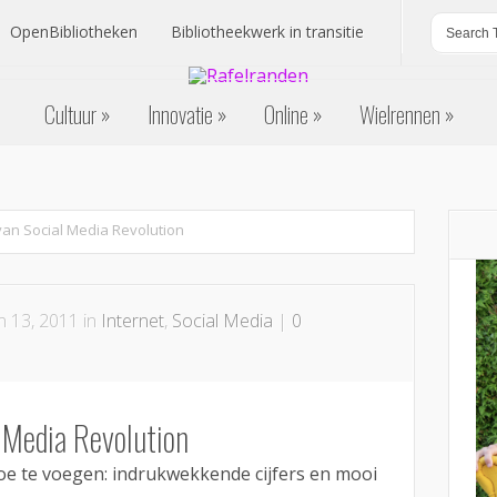
OpenBibliotheken
Bibliotheekwerk in transitie
OpenBibliotheken
Bibliotheekwerk in transitie
Cultuur
Innovatie
Online
Wielrennen
Cultuur
Innovatie
Online
Wielrennen
van Social Media Revolution
n 13, 2011 in
Internet
,
Social Media
|
0
l Media Revolution
toe te voegen: indrukwekkende cijfers en mooi