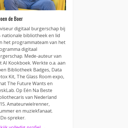
roen de Boer
viseur digitaal burgerschap bij
 nationale bibliotheek en lid
n het programmateam van het
ogramma digitaal
rgerschap. Mede-auteur van
t AI Kookboek. Werkte o.a. aan
en Bibliotheek Badges, Data
tox Kit, The Glass Room expo,
at The Future Wants en
yskLab. Op Eén Na Beste
bliothecaris van Nederland
15. Amateurwielrenner,
ummer en muziekfanaat.
Dx-spreker.
kijk volledig profiel →