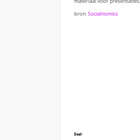
materiaal voor presentaties
bron:
Socialnomics
Deel: