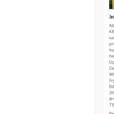
.
Je
Ad
KB
va
pr
bu
he
Op
De
Wh
Fr
Bi
20
dr
TE
Be