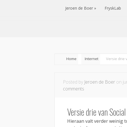
Jeroen de Boer
FryskLab
Jeroen de Boer
FryskLab
Home
Internet
Versie drie 
Posted by
Jeroen de Boer
on ju
comments
Versie drie van Socia
Hieraan valt verder weinig 