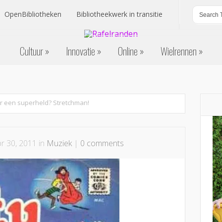
OpenBibliotheken
Bibliotheekwerk in transitie
OpenBibliotheken
Bibliotheekwerk in transitie
Cultuur
Innovatie
Online
Wielrennen
Cultuur
Innovatie
Online
Wielrennen
r een superheld? Stretchman!
r 30, 2011 in
Muziek
|
0 comments