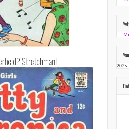
Vol
Mi
Van
erheld? Stretchman!
2025-
Fie