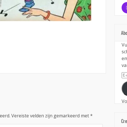
Abo
Vu
sc
em
va
E-
ma
Vo
eerd.
Vereiste velden zijn gemarkeerd met
*
Cr