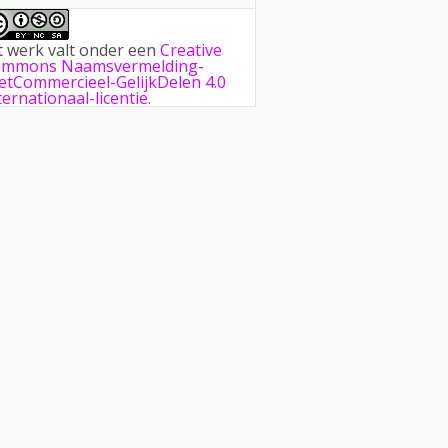
t werk valt onder een
Creative
mmons Naamsvermelding-
etCommercieel-GelijkDelen 4.0
ternationaal-licentie
.