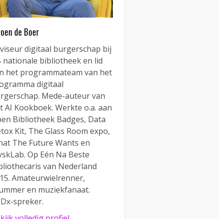
roen de Boer
viseur digitaal burgerschap bij
 nationale bibliotheek en lid
n het programmateam van het
ogramma digitaal
rgerschap. Mede-auteur van
t AI Kookboek. Werkte o.a. aan
en Bibliotheek Badges, Data
tox Kit, The Glass Room expo,
at The Future Wants en
yskLab. Op Eén Na Beste
bliothecaris van Nederland
15. Amateurwielrenner,
ummer en muziekfanaat.
Dx-spreker.
kijk volledig profiel →