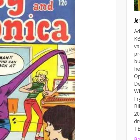
Je
Ad
KB
va
pr
bu
he
Op
De
Wh
Fr
Bi
20
dr
TE
Be