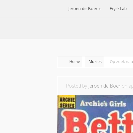
Jeroen de Boer
FryskLab
Jeroen de Boer
FryskLab
Home
Muziek
Op zoek naa
Posted by
Jeroen de Boer
on ap