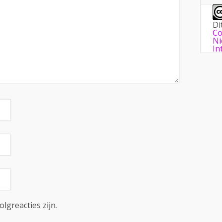
Di
Co
Ni
In
olgreacties zijn.