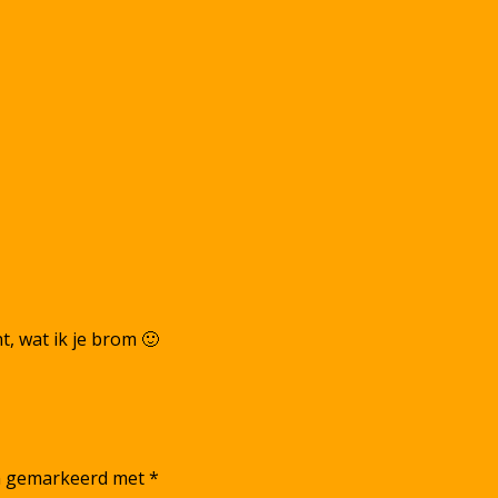
nt, wat ik je brom 🙂
jn gemarkeerd met
*