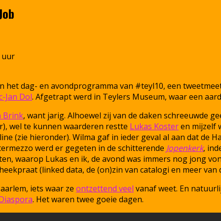
Job
 uur
van het dag- en avondprogramma van #teyl10, een tweetmeet 
c-Jan Dol
. Afgetrapt werd in Teylers Museum, waar een aard
 Brink
, want jarig. Alhoewel zij van de daken schreeuwde ge
), wel te kunnen waarderen restte
Lukas Koster
en mijzelf 
line (zie hieronder). Wilma gaf in ieder geval al aan dat d
intermezzo werd er gegeten in de schitterende
Jopenkerk
, in
tten, waarop Lukas en ik, de avond was immers nog jong vo
heekpraat (linked data, de (on)zin van catalogi en meer van
aarlem, iets waar ze
ontzettend veel
vanaf weet. En natuurlij
Diaspora
. Het waren twee goeie dagen.