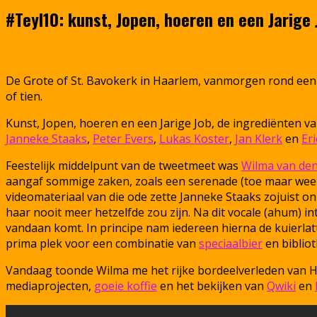
#Teyl10: kunst, Jopen, hoeren en een Jarige 
De Grote of St. Bavokerk in Haarlem, vanmorgen rond een
of tien.
Kunst, Jopen, hoeren en een Jarige Job, de ingrediënten 
Janneke Staaks
,
Peter Evers
,
Lukas Koster
,
Jan Klerk
en
Eri
Feestelijk middelpunt van de tweetmeet was
Wilma van den
aangaf sommige zaken, zoals een serenade (toe maar weer
videomateriaal van die ode zette Janneke Staaks zojuist on
haar nooit meer hetzelfde zou zijn. Na dit vocale (ahum) 
vandaan komt. In principe nam iedereen hierna de kuierla
prima plek voor een combinatie van
speciaalbier
en bibliot
Vandaag toonde Wilma me het rijke bordeelverleden van H
mediaprojecten,
goeie koffie
en het bekijken van
Qwiki
en