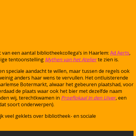
van een aantal bibliotheekcollega’s in Haarlem:
Ad Aerts
,
ige tentoonstelling
Mythen van het Atelier
te zien is.
en speciale aandacht te willen, maar tussen de regels ook
weinig anders haar wens te vervullen. Het ontluisterende
e Haarlemse Botermarkt, alwaar het gebeuren plaatshad, voor
derdaad de plaats waar ook het bier met dezelfde naam
nden wij, terechtkwamen in
Proeflokaal In den Uiver
, een
 dat soort onderwerpen).
k veel geklets over bibliotheek- en sociale