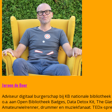
Jeroen de Boer
Adviseur digitaal burgerschap bij KB nationale biblioth
o.a. aan Open Bibliotheek Badges, Data Detox Kit, The Gl
Amateurwielrenner, drummer en muziekfanaat. TEDx-spre