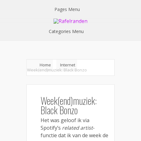
Pages Menu
Categories Menu
Home
Internet
Week(end)muziek: Black Bonzo
Week(end)muziek:
Black Bonzo
Het was geloof ik via
Spotify’s
related artist
-
functie dat ik van de week de