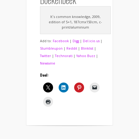
It´s common knowledge, 2009,
edition of 5+1, 187cmx150cm, c-
print/aluminium
Add to:
Facebook
|
Digg
|
Del.icio.us
|
Stumbleupon
|
Reddit
|
Blinklist
|
Twitter
|
Technorati
|
Yahoo Buzz
|
Newsvine
Deel: