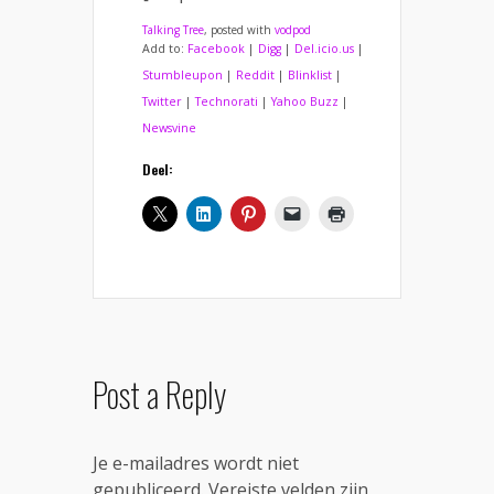
Talking Tree
, posted with
vodpod
Add to:
Facebook
|
Digg
|
Del.icio.us
|
Stumbleupon
|
Reddit
|
Blinklist
|
Twitter
|
Technorati
|
Yahoo Buzz
|
Newsvine
Deel:
Post a Reply
Je e-mailadres wordt niet
gepubliceerd.
Vereiste velden zijn