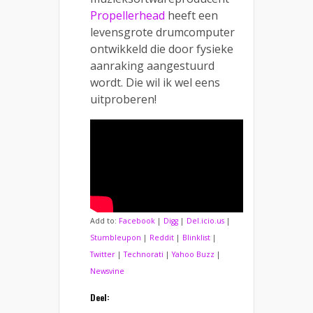
Propellerhead
heeft een
levensgrote drumcomputer
ontwikkeld die door fysieke
aanraking aangestuurd
wordt. Die wil ik wel eens
uitproberen!
Add to:
Facebook
|
Digg
|
Del.icio.us
|
Stumbleupon
|
Reddit
|
Blinklist
|
Twitter
|
Technorati
|
Yahoo Buzz
|
Newsvine
Deel: