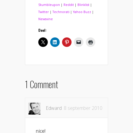
Stumbleupon
|
Reddit
|
Blinklist
|
Twitter
|
Technorati
|
Yahoo Buzz
|
Newsvine
Deel:
1 Comment
Edward
8 september 2010
nice!