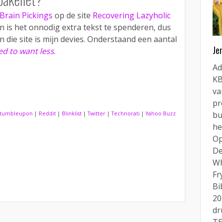
Brain Pickings
op de site
Recovering Lazyholic
 is het onnodig extra tekst te spenderen, dus
 die site is mijn devies. Onderstaand een aantal
Je
d to want less
.
Ad
KB
va
pr
bu
tumbleupon
|
Reddit
|
Blinklist
|
Twitter
|
Technorati
|
Yahoo Buzz
he
Op
De
Wh
Fr
Bi
20
dr