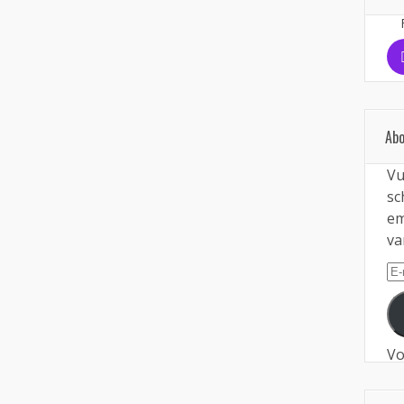
Abo
Vu
sc
em
va
E-
ma
Vo