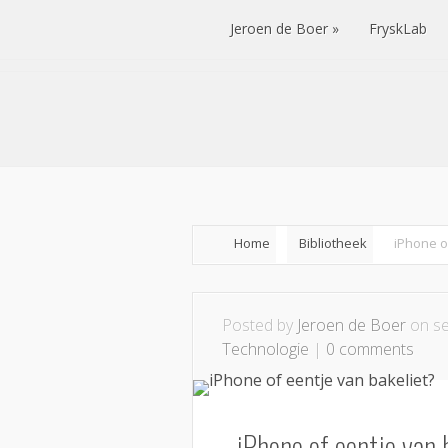
Jeroen de Boer
FryskLab
Jeroen de Boer
FryskLab
Home
Bibliotheek
iPhone o
Posted by
Jeroen de Boer
on se
Technologie
|
0 comments
iPhone of eentje van 