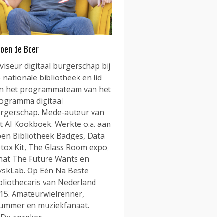
roen de Boer
viseur digitaal burgerschap bij
 nationale bibliotheek en lid
n het programmateam van het
ogramma digitaal
rgerschap. Mede-auteur van
t AI Kookboek. Werkte o.a. aan
en Bibliotheek Badges, Data
tox Kit, The Glass Room expo,
at The Future Wants en
yskLab. Op Eén Na Beste
bliothecaris van Nederland
15. Amateurwielrenner,
ummer en muziekfanaat.