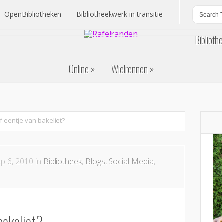
OpenBibliotheken
Bibliotheekwerk in transitie
Biblioth
OpenBibliotheken
Bibliotheekwerk in transitie
Online
Wielrennen
Biblioth
Online
Wielrennen
f eentje van bakeliet?
p 6, 2010 in
Bibliotheek
,
Blogs
,
Social Media
,
bakeliet?