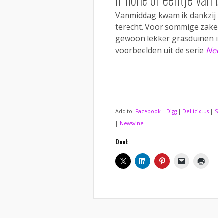
Vanmiddag kwam ik dankzij
terecht. Voor sommige zaken
gewoon lekker grasduinen in
voorbeelden uit de serie
Nee
Add to:
Facebook
|
Digg
|
Del.icio.us
|
S
|
Newsvine
Deel: