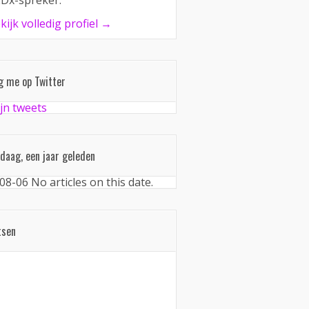
Dx-spreker.
kijk volledig profiel →
g me op Twitter
jn tweets
daag, een jaar geleden
08-06
No articles on this date.
tsen