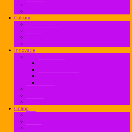
Boeken
Mediawijsheid
Cultuur
Design
Kunst & Cultuur
Muziek
Radio
Innovatie
Open
Open Access
Open Source
Open Standaarden
OpenBibliotheken
Auteursrecht
Technologie
Internet
Online
Web
Netneutraliteit
Privacy