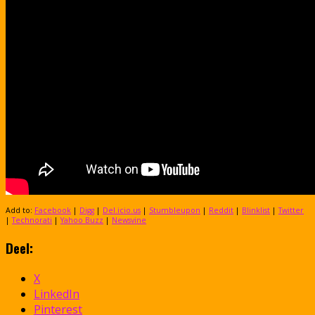
Add to:
Facebook
|
Digg
|
Del.icio.us
|
Stumbleupon
|
Reddit
|
Blinklist
|
Twitter
|
Technorati
|
Yahoo Buzz
|
Newsvine
Deel:
X
LinkedIn
Pinterest