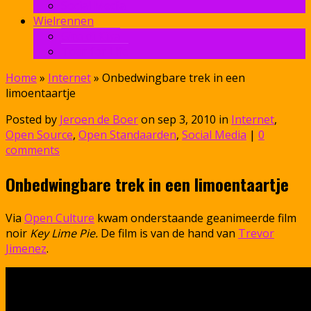
Social Media
Wielrennen
Giro di Kika
Tour for Life
Home
»
Internet
»
Onbedwingbare trek in een
limoentaartje
Posted by
Jeroen de Boer
on sep 3, 2010 in
Internet
,
Open Source
,
Open Standaarden
,
Social Media
|
0
comments
Onbedwingbare trek in een limoentaartje
Via
Open Culture
kwam onderstaande geanimeerde film
noir
Key Lime Pie.
De film is van de hand van
Trevor
Jimenez
.