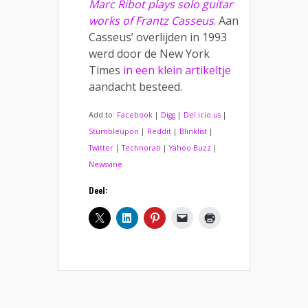
Marc Ribot plays solo guitar
works of Frantz Casseus
. Aan
Casseus’ overlijden in 1993
werd door de New York
Times
in een klein artikeltje
aandacht besteed.
Add to:
Facebook
|
Digg
|
Del.icio.us
|
Stumbleupon
|
Reddit
|
Blinklist
|
Twitter
|
Technorati
|
Yahoo Buzz
|
Newsvine
Deel: