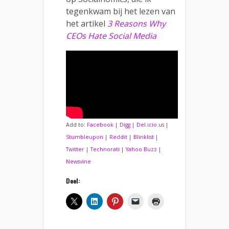
tegenkwam bij het lezen van
het artikel
3 Reasons Why
CEOs Hate Social Media
Add to:
Facebook
|
Digg
|
Del.icio.us
|
Stumbleupon
|
Reddit
|
Blinklist
|
Twitter
|
Technorati
|
Yahoo Buzz
|
Newsvine
Deel: