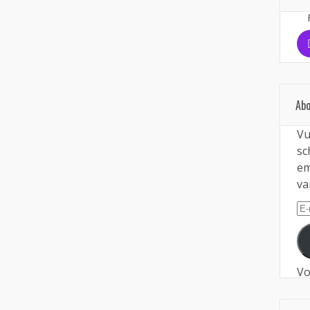
Abo
Vu
sc
em
va
E-
ma
Vo