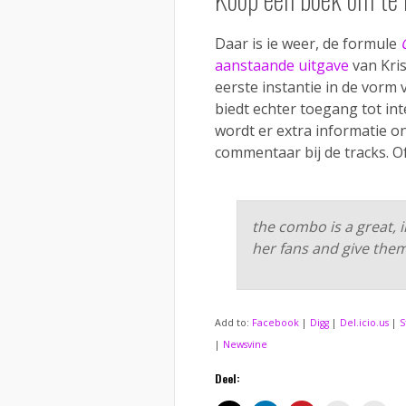
Daar is ie weer, de formule
aanstaande uitgave
van Kris
eerste instantie in de vorm
biedt echter toegang tot i
wordt er extra informatie o
commentaar bij de tracks. 
the combo is a
great
, 
her fans and give them
Add to:
Facebook
|
Digg
|
Del.icio.us
|
S
|
Newsvine
Deel: