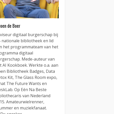
roen de Boer
viseur digitaal burgerschap bij
 nationale bibliotheek en lid
n het programmateam van het
ogramma digitaal
rgerschap. Mede-auteur van
t AI Kookboek. Werkte o.a. aan
en Bibliotheek Badges, Data
tox Kit, The Glass Room expo,
at The Future Wants en
yskLab. Op Eén Na Beste
bliothecaris van Nederland
15. Amateurwielrenner,
ummer en muziekfanaat.