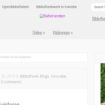
OpenBibliotheken
Bibliotheekwerk in transitie
Biblioth
OpenBibliotheken
Bibliotheekwerk in transitie
Online
Wielrennen
Biblioth
Online
Wielrennen
 boek om te luisteren
l 30, 2010 in
Bibliotheek
,
Blogs
,
Innovatie
,
|
0 comments
luisteren