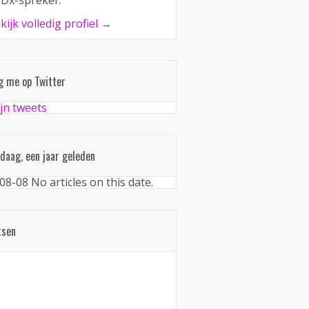
Dx-spreker.
kijk volledig profiel →
g me op Twitter
jn tweets
daag, een jaar geleden
08-08
No articles on this date.
tsen