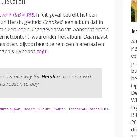
CwF + RtB = $$$
. In dit geval betreft het een
tin Hersh, getiteld
Crooked
, een album dat in
 van een boek uitgegeven wordt. Aanschaf ervan
Je
nternetcontent, waaronder het album. Daarnaast
Ad
ntsloten, bijvoorbeeld te remixen materiaal en
KB
Of zoals Hypebot
zegt
:
va
pr
bu
innovative way for
Hersh
to connect with
he
 a reason to buy.
Op
De
Wh
Fr
tumbleupon
|
Reddit
|
Blinklist
|
Twitter
|
Technorati
|
Yahoo Buzz
Bi
20
dr