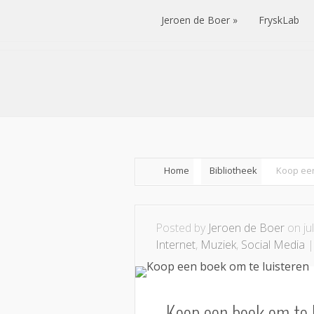
Jeroen de Boer
FryskLab
Jeroen de Boer
FryskLab
Home
Bibliotheek
Koop een
Posted by
Jeroen de Boer
on ju
Internet
,
Muziek
,
Social Media
Koop een boek om te 