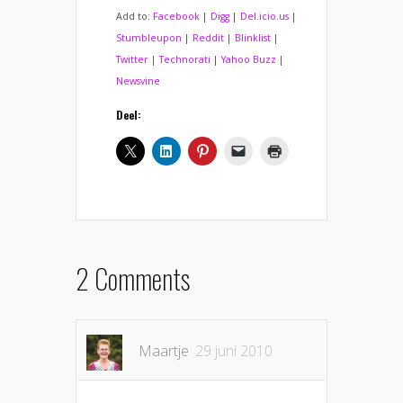
Add to:
Facebook
|
Digg
|
Del.icio.us
|
Stumbleupon
|
Reddit
|
Blinklist
|
Twitter
|
Technorati
|
Yahoo Buzz
|
Newsvine
Deel:
2 Comments
Maartje
29 juni 2010