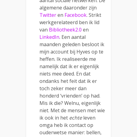
aantal sociale netwerken. De
algemene daaronder zijn
Twitter
en
Facebook
. Strikt
werkgerelateerd ben ik lid
van
Bibliotheek2.0
en
LinkedIn
. Een aantal
maanden geleden besloot ik
mijn account bij Hyves op te
heffen. Ik realiseerde me
namelijk dat ik er eigenlijk
niets mee deed. En dat
ondanks het feit dat ik er
toch zeker meer dan
honderd ‘vrienden’ op had.
Mis ik die? Welnu, eigenlijk
niet. Met de mensen met wie
ik ook in het
echte
leven
omga heb ik contact op
ouderwetse manier: bellen,