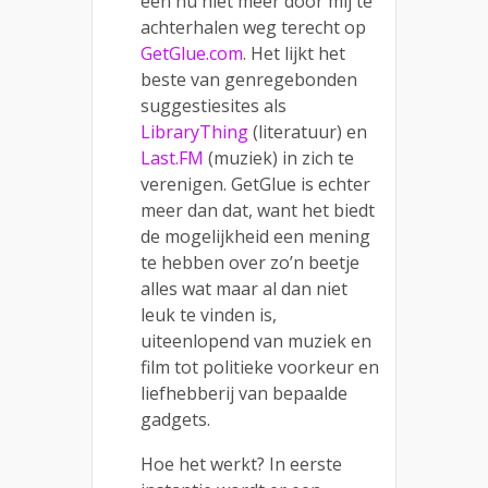
een nu niet meer door mij te
achterhalen weg terecht op
GetGlue.com
. Het lijkt het
beste van genregebonden
suggestiesites als
LibraryThing
(literatuur) en
Last.FM
(muziek) in zich te
verenigen. GetGlue is echter
meer dan dat, want het biedt
de mogelijkheid een mening
te hebben over zo’n beetje
alles wat maar al dan niet
leuk te vinden is,
uiteenlopend van muziek en
film tot politieke voorkeur en
liefhebberij van bepaalde
gadgets.
Hoe het werkt? In eerste