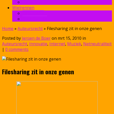
Social Media
Wielrennen
Giro di Kika
Tour for Life
Home
»
Auteursrecht
»
Filesharing zit in onze genen
Posted by
Jeroen de Boer
on mrt 15, 2010 in
Auteursrecht
,
Innovatie
,
Internet
,
Muziek
,
Netneutraliteit
|
0 comments
Filesharing zit in onze genen