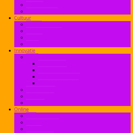
Boeken
Mediawijsheid
Cultuur
Design
Kunst & Cultuur
Muziek
Radio
Innovatie
Open
Open Access
Open Source
Open Standaarden
OpenBibliotheken
Auteursrecht
Technologie
Internet
Online
Web
Netneutraliteit
Privacy