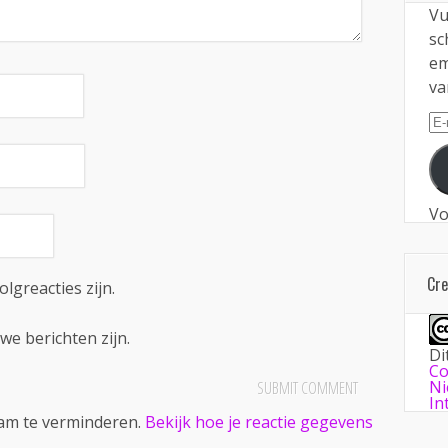
Vu
sc
em
va
E-
ma
Vo
Cr
olgreacties zijn.
we berichten zijn.
Di
Co
Ni
In
pam te verminderen.
Bekijk hoe je reactie gegevens