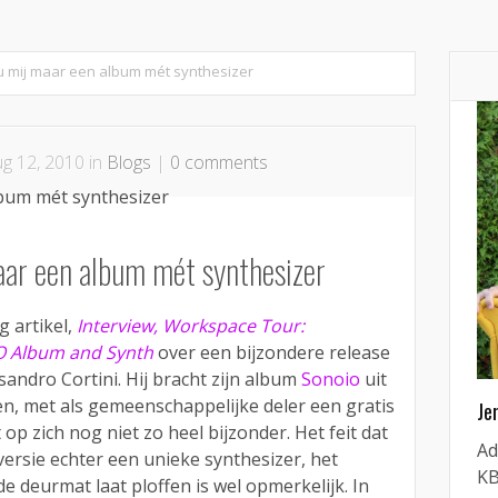
u mij maar een album mét synthesizer
g 12, 2010 in
Blogs
|
0 comments
aar een album mét synthesizer
g artikel,
Interview, Workspace Tour:
IO Album and Synth
over een bijzondere release
andro Cortini. Hij bracht zijn album
Sonoio
uit
en, met als gemeenschappelijke deler een gratis
Je
 op zich nog niet zo heel bijzonder. Het feit dat
Ad
versie echter een unieke synthesizer, het
KB
 de deurmat laat ploffen is wel opmerkelijk. In