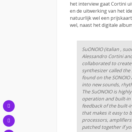
het interview gaat Cortini 
en de uitwerking van het id
natuurlijk wel een prijskaar
wel, naast het digitale albu
SuONOIO (italian , suo
Alessandro Cortini an
collaborated to create 
synthesizer called th
found on the SONOIO 
into new sounds, rhyt
The SuONOIO is highly
operation and built-in
feedback of the built-
that makes it easy to b
processors, amplifier
patched together if yo