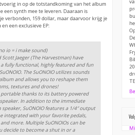
va
uitvoerig in op de totstandkoming van het album
pr
ee een synth mee te leveren. Daaraan is
bu
tje verbonden, 159 dollar, maar daarvoor krijg je
he
m en een exclusieve EP:
Op
De
Wh
no io = i make sound)
Fr
d Scott Jaeger (The Harvestman) have
Bi
a fully functional, highly featured and fun
20
e SuONOIO. The SuONOIO utilizes sounds
dr
album and allows you to reshape them
TE
hms, textures and drones!
Be
 portable thanks to its battery powered
 speaker. In addition to the immediate
in speaker, SuONOIO features a 1/4″ output
e integrated with your favorite pedals,
Vol
s and more. Multiple SuONOIOs can be
Mi
u decide to become a shut in or a