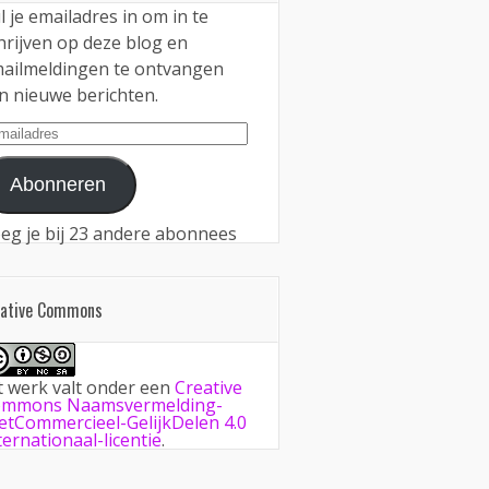
l je emailadres in om in te
hrijven op deze blog en
ailmeldingen te ontvangen
n nieuwe berichten.
iladres
Abonneren
eg je bij 23 andere abonnees
eative Commons
t werk valt onder een
Creative
mmons Naamsvermelding-
etCommercieel-GelijkDelen 4.0
ternationaal-licentie
.