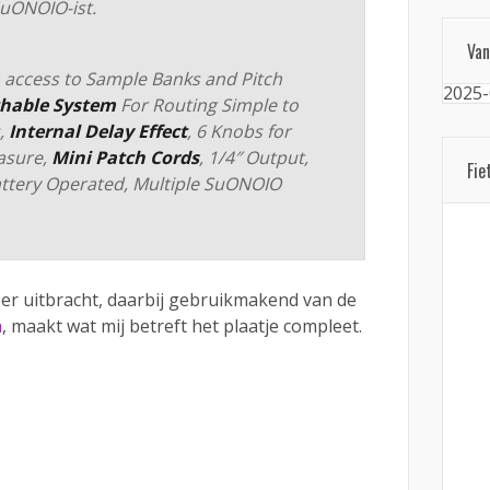
SuONOIO-ist.
Van
 access to Sample Banks and Pitch
2025-
chable System
For Routing Simple to
,
Internal Delay Effect
, 6 Knobs for
asure,
Mini Patch Cords
, 1/4″ Output,
Fie
attery Operated, Multiple SuONOIO
eer uitbracht, daarbij gebruikmakend van de
a
, maakt wat mij betreft het plaatje compleet.