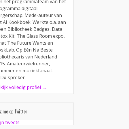
n het programmateam van het
ogramma digitaal
rgerschap. Mede-auteur van
t AI Kookboek. Werkte o.a. aan
en Bibliotheek Badges, Data
tox Kit, The Glass Room expo,
at The Future Wants en
yskLab. Op Eén Na Beste
bliothecaris van Nederland
15. Amateurwielrenner,
ummer en muziekfanaat.
Dx-spreker.
kijk volledig profiel →
g me op Twitter
jn tweets