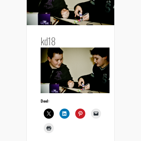
kd18
Deel: