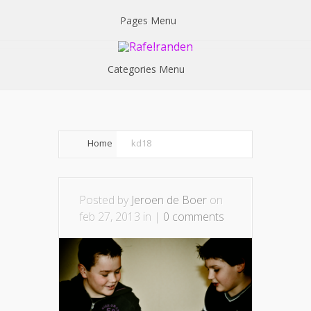
Pages Menu
Categories Menu
Home
kd18
Posted by
Jeroen de Boer
on
feb 27, 2013 in |
0 comments