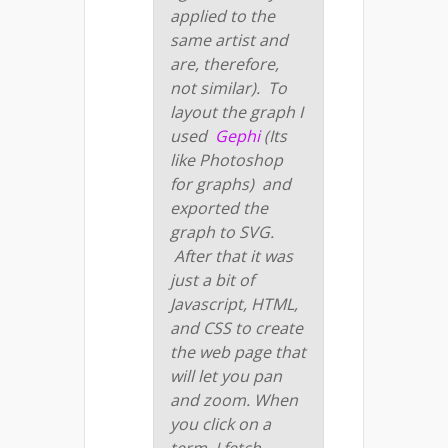
applied to the
same artist and
are, therefore,
not similar). To
layout the graph I
used
Gephi
(
Its
like Photoshop
for graphs)
and
exported the
graph to SVG.
After that it was
just a bit of
Javascript, HTML,
and CSS to create
the web page that
will let you pan
and zoom. When
you click on a