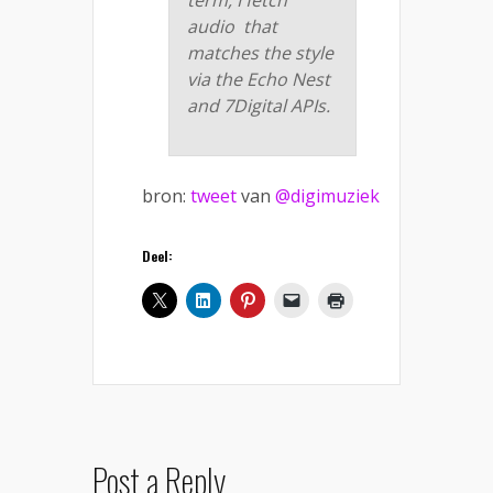
term, I fetch
audio that
matches the style
via the Echo Nest
and 7Digital APIs.
bron:
tweet
van
@digimuziek
Deel:
Post a Reply