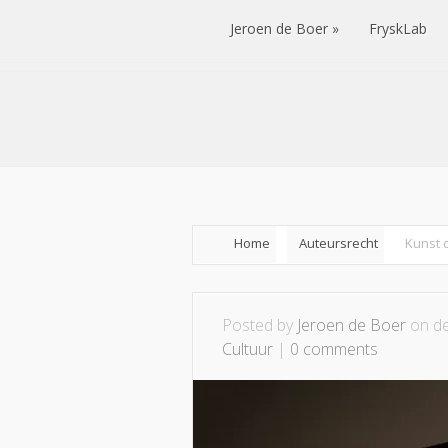
Jeroen de Boer
FryskLab
Jeroen de Boer
FryskLab
Home
Auteursrecht
Kunst 
Posted by
Jeroen de Boer
on de
Cultuur
|
0 comments