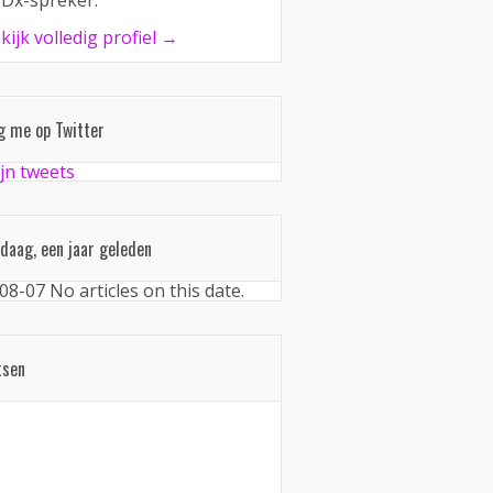
Dx-spreker.
kijk volledig profiel →
g me op Twitter
jn tweets
daag, een jaar geleden
08-07
No articles on this date.
tsen