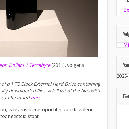
TE
Be
Vol
Mi
Van
lion Dollars 1 Terrabyte
(2011), volgens
2025-
g of a 1 TB Black External Hard Drive containing
lly downloaded files. A full list of the files with
Fie
s can be found
here
.
u, is tevens mede-oprichter van de galerie
ntoongesteld staat.