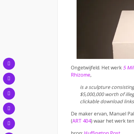
Ongetwijfeld. Het werk
5 Mil
Rhizome
,
is a sculpture consistin
$5,000,000 worth of illega
clickable download link
De maker ervan, Manuel Palo
(
ART 404
) waar het werk te
bron:
Huffington Post