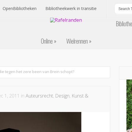
OpenBibliotheken
Bibliotheekwerk in transitie
Biblioth
OpenBibliotheken
Bibliotheekwerk in transitie
Online
Wielrennen
Biblioth
Online
Wielrennen
die tegen het zere been van Brein schopt?
c 1, 2011 in
Auteursrecht
,
Design
,
Kunst &