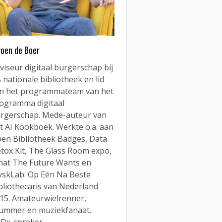
roen de Boer
viseur digitaal burgerschap bij
 nationale bibliotheek en lid
n het programmateam van het
ogramma digitaal
rgerschap. Mede-auteur van
t AI Kookboek. Werkte o.a. aan
en Bibliotheek Badges, Data
tox Kit, The Glass Room expo,
at The Future Wants en
yskLab. Op Eén Na Beste
bliothecaris van Nederland
15. Amateurwielrenner,
ummer en muziekfanaat.