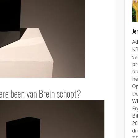
Je
Ad
KB
va
pr
bu
he
Op
zere been van Brein schopt?
De
Wh
Fr
Bi
20
dr