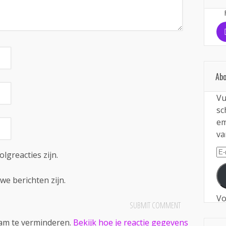
Abo
Vu
sc
em
va
E-
olgreacties zijn.
ma
we berichten zijn.
Vo
pam te verminderen.
Bekijk hoe je reactie gegevens