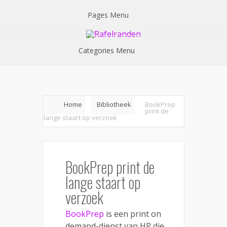
Pages Menu
Categories Menu
Home
Bibliotheek
BookPrep
print de
lange staart op verzoek
BookPrep print de
lange staart op
verzoek
BookPrep
is een print on
demand-dienst van HP die