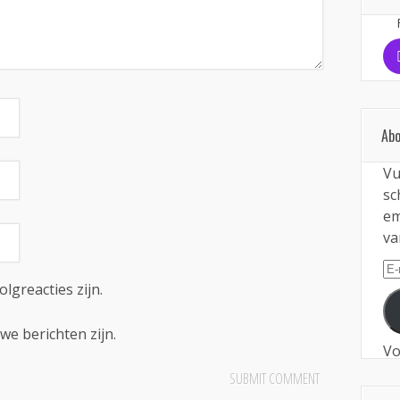
Abo
Vu
sc
em
va
E-
ma
olgreacties zijn.
we berichten zijn.
Vo