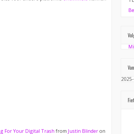
TE
Be
Vol
Mi
Van
2025-
Fie
g For Your Digital Trash
from
Justin Blinder
on