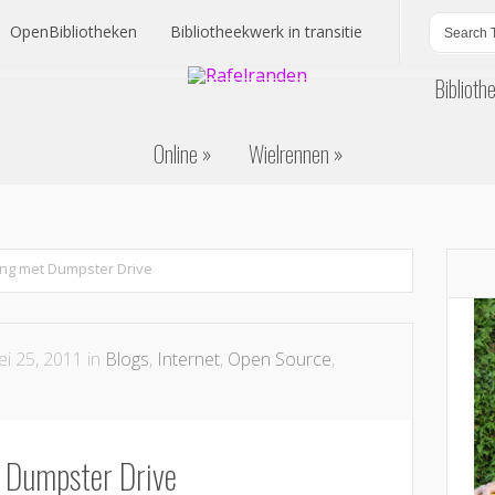
OpenBibliotheken
Bibliotheekwerk in transitie
Biblioth
OpenBibliotheken
Bibliotheekwerk in transitie
Online
Wielrennen
Biblioth
Online
Wielrennen
ing met Dumpster Drive
i 25, 2011 in
Blogs
,
Internet
,
Open Source
,
t Dumpster Drive