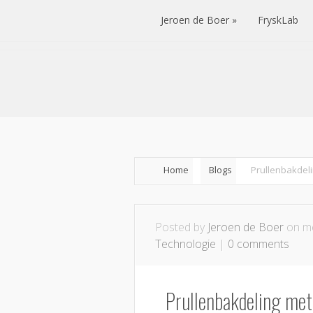
Jeroen de Boer
FryskLab
Jeroen de Boer
FryskLab
Home
Blogs
Prullenbakdel
Posted by
Jeroen de Boer
on me
Technologie
|
0 comments
Prullenbakdeling me