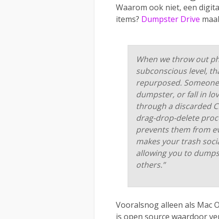
Waarom ook niet, een digita
items?
Dumpster Drive
maak
When we throw out phys
subconscious level, tha
repurposed. Someone 
dumpster, or fall in lo
through a discarded CD
drag-drop-delete proc
prevents them from ev
makes your trash socia
allowing you to dumpst
others.”
Vooralsnog alleen als Mac 
is open source waardoor ve