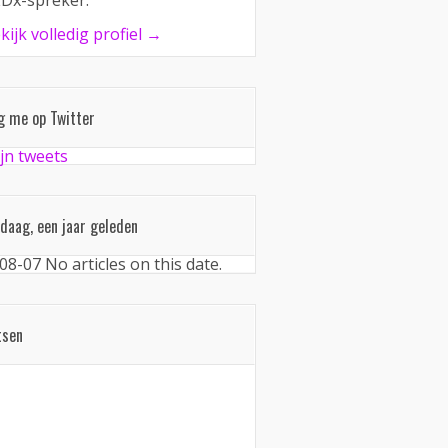
Dx-spreker.
kijk volledig profiel →
g me op Twitter
jn tweets
daag, een jaar geleden
08-07
No articles on this date.
tsen