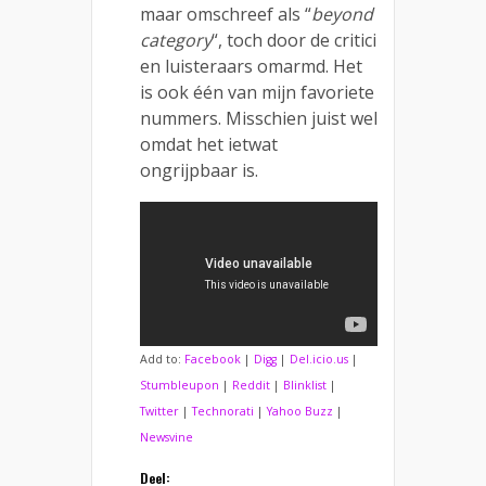
maar omschreef als “
beyond
category
“, toch door de critici
en luisteraars omarmd. Het
is ook één van mijn favoriete
nummers. Misschien juist wel
omdat het ietwat
ongrijpbaar is.
Add to:
Facebook
|
Digg
|
Del.icio.us
|
Stumbleupon
|
Reddit
|
Blinklist
|
Twitter
|
Technorati
|
Yahoo Buzz
|
Newsvine
Deel: