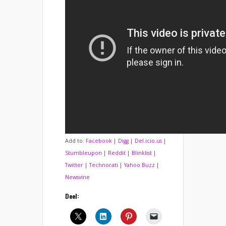
Add to:
Facebook
|
Digg
|
Del.icio.us
|
Stumbleupon
|
Reddit
|
Blinklist
|
Twitter
|
Technorati
|
Yahoo Buzz
|
Newsvine
Deel: