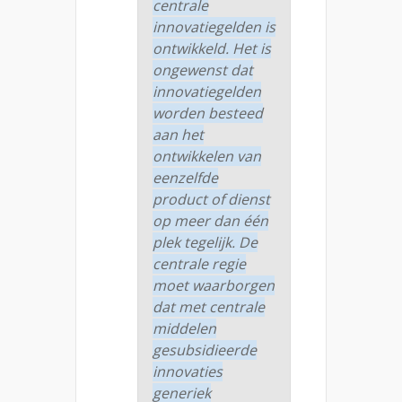
centrale
innovatiegelden is
ontwikkeld. Het is
ongewenst dat
innovatiegelden
worden besteed
aan het
ontwikkelen van
eenzelfde
product of dienst
op meer dan één
plek tegelijk. De
centrale regie
moet waarborgen
dat met centrale
middelen
gesubsidieerde
innovaties
generiek